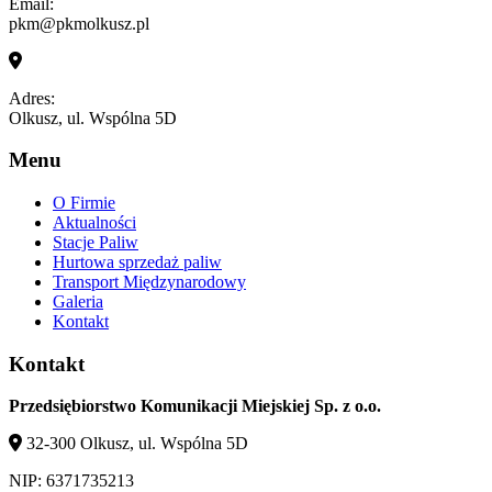
Email:
pkm@pkmolkusz.pl
Adres:
Olkusz, ul. Wspólna 5D
Menu
O Firmie
Aktualności
Stacje Paliw
Hurtowa sprzedaż paliw
Transport Międzynarodowy
Galeria
Kontakt
Kontakt
Przedsiębiorstwo Komunikacji Miejskiej Sp. z o.o.
32-300 Olkusz, ul. Wspólna 5D
NIP: 6371735213