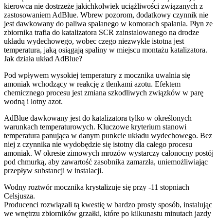
kierowca nie dostrzeże jakichkolwiek uciążliwości związanych z
zastosowaniem AdBlue. Wbrew pozorom, dodatkowy czynnik nie
jest dawkowany do paliwa spalanego w komorach spalania. Płyn ze
zbiornika trafia do katalizatora SCR zainstalowanego na drodze
układu wydechowego, wobec czego niezwykle istotna jest
temperatura, jaką osiągają spaliny w miejscu montażu katalizatora.
Jak działa układ AdBlue?
Pod wpływem wysokiej temperatury z mocznika uwalnia się
amoniak wchodzący w reakcję z tlenkami azotu. Efektem
chemicznego procesu jest zmiana szkodliwych związków w parę
wodną i lotny azot.
AdBlue dawkowany jest do katalizatora tylko w określonych
warunkach temperaturowych. Kluczowe kryterium stanowi
temperatura panująca w danym punkcie układu wydechowego. Bez
niej z czynnika nie wydobędzie się istotny dla całego procesu
amoniak. W okresie zimowych mrozów wystarczy całonocny postój
pod chmurką, aby zawartość zasobnika zamarzła, uniemożliwiając
przepływ substancji w instalacji.
Wodny roztwór mocznika krystalizuje się przy -11 stopniach
Celsjusza.
Producenci rozwiązali tą kwestię w bardzo prosty sposób, instalując
we wnętrzu zbiorników grzałki, które po kilkunastu minutach jazdy