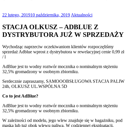
22 lutego, 2019
10 października, 2019
Aktualności
STACJA OLKUSZ – ADBLUE Z
DYSTRYBUTORA JUŻ W SPRZEDAŻY
Wychodząc naprzeciw oczekiwaniom klientów rozpoczęliśmy
sprzedaż Adblue wprost z dystrybutora w rewelacyjnej cenie 0,99 zł
/ l
AdBlue jest to wodny roztwór mocznika o nominalnym stężeniu
32,5% gromadzony w osobnym zbiorniku.
Serdecznie zapraszamy, SAMOOOBSŁUGOWA STACJA PALIW
24h, OLKUSZ UL.WSPÓLNA 5D
Co to jest AdBlue?
AdBlue jest to wodny roztwór mocznika o nominalnym stężeniu
32,5% gromadzony w osobnym zbiorniku.
W zależności od modelu, jego wlew znajduje się w bagażniku, pod
maską lub tuż obok wlewu paliwa. W codziennej eksploatacji,