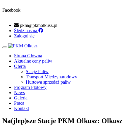
Facebook
pkm@pkmolkusz.pl
Śledź nas na
Zaloguj się
Toggle navigation
Strona Główna
Aktualne ceny paliw
Oferta
Stacje Paliw
Transport Międzynarodowy
Hurtowa sprzedaż paliw
Program Flotowy
News
Galeria
Praca
Kontakt
Na(jlep)sze Stacje PKM Olkusz: Olkusz