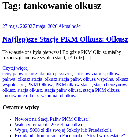
Tag:
tankowanie olkusz
27 maja, 2020
27 maja, 2020
Aktualności
Na(jlep)sze Stacje PKM Olkusz: Olkusz
To właśnie ona była pierwsza! Bo gdzie PKM Olkusz miałby
rozpocząć budowę swoich stacji, jeśli nie […]
Czytaj więcej
ceny paliw olkusz
,
damian juszczyk
,
jaroslaw ziarnik
,
olkusz
paliwa
,
olkusz stacja
,
olkusz stacja paliw
,
olkusz wspolna
,
olkusz
wspolna 5d
,
PKM Olkusz
,
PKM olkusz stacja
,
stacja benzynowa
olkusz
,
stacja olkusz
,
stacja paliw olkusz
,
stacja PKM olkusz
,
tankowanie olkusz
,
wspolna 5d olkusz
Ostatnie wpisy
Nowość na Stacji Paliw PKM Olkusz !
Wakacyjny rabat –20 gr/l na paliwo
Wygraj 5000 zł dla swojej Szkoły lub Przedszkola
Regulamin konkursu na Facebooku „Strzał w dziesiątkę”